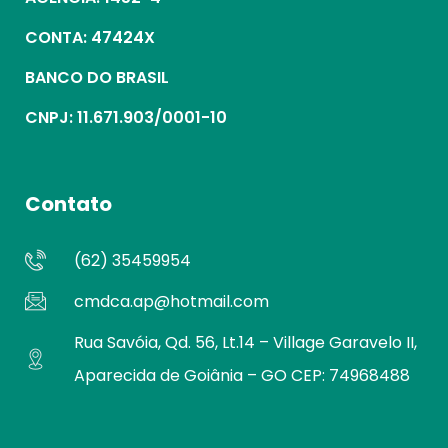
CONTA: 47424X
BANCO DO BRASIL
CNPJ: 11.671.903/0001-10
Contato
(62) 35459954
cmdca.ap@hotmail.com
Rua Savóia, Qd. 56, Lt.14 – Village Garavelo II,
Aparecida de Goiânia – GO CEP: 74968488