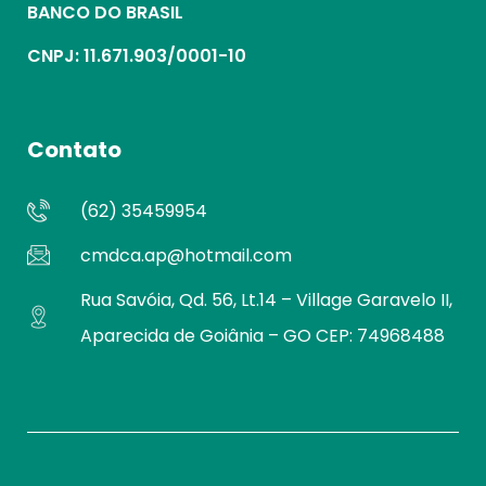
BANCO DO BRASIL
CNPJ: 11.671.903/0001-10
Contato
(62) 35459954
cmdca.ap@hotmail.com
Rua Savóia, Qd. 56, Lt.14 – Village Garavelo II,
Aparecida de Goiânia – GO CEP: 74968488