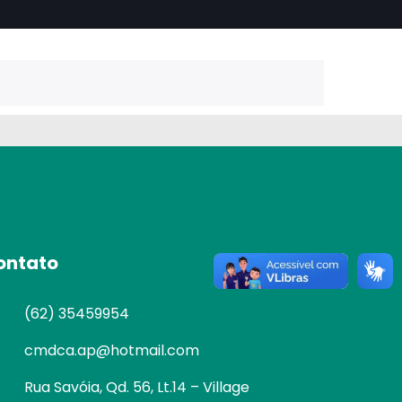
ontato
(62) 35459954
cmdca.ap@hotmail.com
Rua Savóia, Qd. 56, Lt.14 – Village