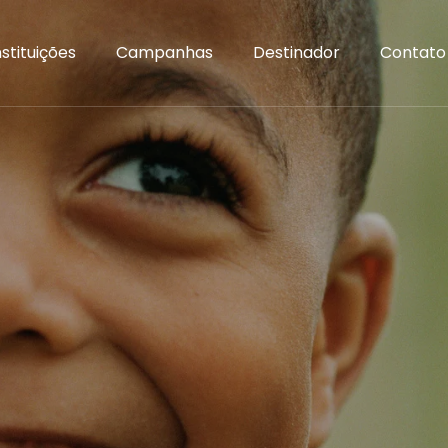
nstituições
Campanhas
Destinador
Contato
ta