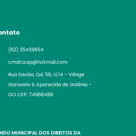
ontato
(62) 35459954
cmdca.ap@hotmail.com
Rua Savóia, Qd. 56, Lt.14 – Village
Garavelo II, Aparecida de Goiânia –
GO CEP: 74968488
NDO MUNICIPAL DOS DIREITOS DA